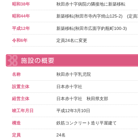
昭和38年
秋田赤十字病院の隣接地に新築移転
昭和44年
新築移転(秋田市寺内字焼山125-2) (定員3
平成12年
新築移転(秋田市広面字釣瓶町100-3)
令和6年
定員24名に変更
名称
秋田赤十字乳児院
設置主体
日本赤十字社
経営主体
日本赤十字社 秋田県支部
竣工年月日
平成12年3月10日
構造
鉄筋コンクリート造り平屋建て
定員
24名